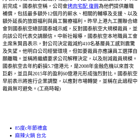
前完成。國泰航空稱，公司會
烤肉宅配 復興
為他們提供離職
補償，包括最多額外12個月的薪水、相關的輔導及支援、以及
額外延長的旅遊福利與員工醫療福利。昨早上港九工團聯合總
會到國泰航空總部國泰城示威，反對國泰航空大規模裁員，並
向該公司代表交請願信。中新社報導，國泰航空本地職員工會
主席朱賢昌表示，對公司決定裁減約410名基層員工感到震驚
及失望。他明白公司經營環境，但如要裁員亦應讓員工選擇自
願離職。並稱將繼續要求公司解釋決定，以及削減裁員規模。
國泰航空去年約虧損5.7億港元，是2008年金融危機以來首次
巨虧，並且與2015年的盈利60億港元形成強烈對比。國泰航空
早前表示將進行企業調整，以應對市場轉變，並稱在此過程中
裁員無可避免。(工商時報)
85度c年節禮盒
麻辣火鍋 台北