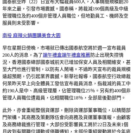
國泰航空昨（22）日宣布大幅裁員600人，人事精簡規模創20
年來之最，引發市場震撼。國泰稱，將裁減190個高級及中級
管理職位及約400個非管理人員職位，但地勤員工、機師及空
服員則未受影響。
南投 麻辣火鍋
團購美食大園
早在星期日傍晚，市場就已傳出國泰航空將於週一宣布裁員
200人的消息，為了
端午禮盒端午禮盒推薦
防止出現失控情
況，香港國泰總部國泰城前天已增加保安人員及相關維安，甚
至大門也進行管制，以防有人鬧場。不過昨天宣布的裁員規模
遠超預期，仍引起業界震撼。新華社報導，國泰航空行政總裁
何杲昨天早上向全體員工發信宣布裁員消息，指裁減的員工中
約190人是中、高級管理層，佔管理職位25％。另有約400個非
管理人員職位遭裁員，佔相關職位18％，全部是後勤部門。
此外，亦會重組整個貨運部，刪除貨運部董事職位，以精簡部
門架構。其商務及策劃隊伍會向商務及貨運董事匯報，由顧客
及商務總裁進行管理。大部份受影響員工將於22日及未來1個
月收到有關職位調動或停職通知，大部份重組變動將於今年底