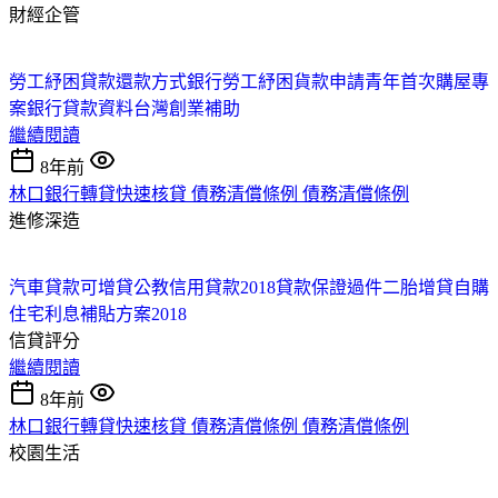
財經企管
勞工紓困貸款還款方式
銀行勞工紓困貨款申請
青年首次購屋專
案
銀行貸款資料
台灣創業補助
繼續閱讀
8年前
林口銀行轉貸快速核貸 債務清償條例 債務清償條例
進修深造
汽車貸款可增貸
公教信用貸款2018
貸款保證過件
二胎增貸
自購
住宅利息補貼方案2018
信貸評分
繼續閱讀
8年前
林口銀行轉貸快速核貸 債務清償條例 債務清償條例
校園生活