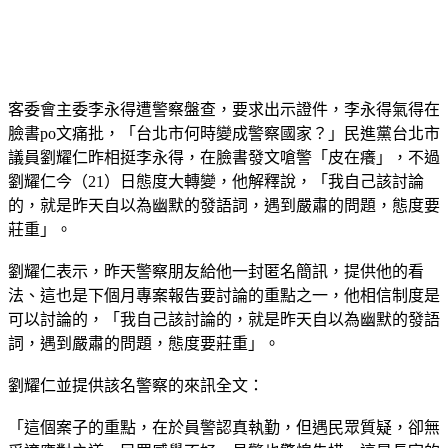
客委會主委李永得遭警察盤查，要求出示證件，李永得氣得在
臉書po文痛批，「台北市何時變成警察國家？」民進黨台北市
議員劉耀仁昨相挺李永得，在臉書發文嗆警「皮在癢」，不過
劉耀仁今（21）日態度大轉變，他解釋說，「我自己該討論
的，就是昨天自以為幽默的發語詞，遇到嚴肅的問題，態度要
莊重」。
劉耀仁表示，昨天警察朋友給他一封匿名簡訊，提供他的看
法、這也是下個月專案報告要討論的重點之一，他相信制度是
可以討論的，「我自己該討論的，就是昨天自以為幽默的發語
詞，遇到嚴肅的問題，態度要莊重」。
劉耀仁並提供該名警察的來訊全文：
「這個案子的重點，在於員警認真執勤，但遇民眾質疑，卻無