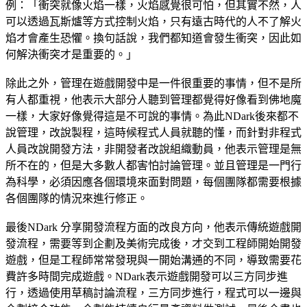
例：「衝突就像火焰一樣，火焰感覺很可怕，但其實不然，人
可以透過瓦斯爐等方式控制火焰，只有遠古時代的人不了解火
焰才會產生恐懼。換句話說，我們都知道會發生衝突，因此如
何解決衝突才是重要的。」
除此之外，管理在遊戲開發中是一件很重要的事情，但不是所
有人都重視，他表示大部分人聽到管理都覺得好像看到佛地魔
一樣，大家好像覺得這是不可說的事情。為此NDark後來都不
說管理，改說製程，這時候程式人員就聽的懂，而針對非程式
人員改說開發方法，非開發者改說組織動員，他表示管理是無
所不在的，但是大多數人都害怕討論管理。並且管理是一門行
為科學，必須因應各個環境來面對問題，每個團隊都需要根據
各個團隊的情況來進行修正。
最後NDark 分享開發流程方面的改良方向，他表示傳統遊戲開
發流程，需要等到企劃及美術完成後，才交到工程師開始開發
遊戲，但是工程師常常發現與一開始溝通的不同，導致需要花
費許多時間完成遊戲。NDark表示遊戲開發可以三方同步進
行，透過使用草稿討論流程，三方同步進行，程式可以一邊與