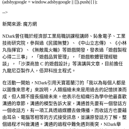
(adsbygoogle = window.adsbygoogle || []).push({});
-->
新聞來源: 魔方網
NDark曾任職於經濟部工業局職訓課程講師、鈊象電子、工業
技術研究院，參與過《民國無雙》、《中山立志傳》、《小林
丸指揮官》、《無敵風火輪》等遊戲開發，發表過「遊戲製程
心得二三事」，「遊戲品質管理」，「遊戲軟體管理經驗
談」，「沙漠商旅 C 的遊戲設計」等演講與文章，目前擔任
九龍尼亞製作人，佰羿科技主程式。
在活動一開始，NDark引用天寶葛蘭汀的「我以為每個人都是
以圖像來思考」來說明，人類描繪未來是用過去的記憶拼湊而
成，但人類不擅長描繪未來。他表示在組織行為學中他最喜歡
溝通的章節，溝通的模型告訴大家，溝通首先要有一個發話方
一個收話方，有一項工具透過媒體去做傳播，而收話方也要藉
由耳朵、電腦等相等的方式接受訊息，並讓原發話方了解，整
個過程才叫做溝通。溝通的過程中難免遇到衝突，NDark舉