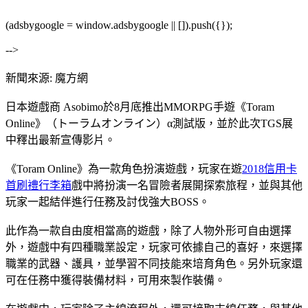
(adsbygoogle = window.adsbygoogle || []).push({});
-->
新聞來源: 魔方網
日本遊戲商 Asobimo於8月底推出MMORPG手遊《Toram
Online》（トーラムオンライン）α測試版，並於此次TGS展
中釋出最新宣傳影片。
《Toram Online》為一款角色扮演遊戲，玩家在遊
2018信用卡
首刷禮行李箱
戲中將扮演一名冒險者展開探索旅程，並與其他
玩家一起結伴進行任務及討伐強大BOSS。
此作為一款自由度相當高的遊戲，除了人物外形可自由選擇
外，遊戲中有四種職業設定，玩家可依據自己的喜好，來選擇
職業的武器、護具，並學習不同技能來培育角色。另外玩家還
可在任務中獲得裝備材料，可用來製作裝備。