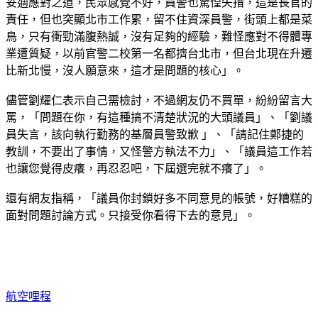
妥適應對之道，民眾感覺不好，員警也驚惶失措，這是長官的
責任，但也突顯北市工作累，留不住資深員警，街頭上都是菜
鳥，只有衝勁滿腹熱誠，沒有足夠的經驗，難怪應對不得體專
業遭質疑，以前官警二校第一名都擠台北市，但台北現在升遷
比新北慢，沒人願意來，這才是問題的核心」。
儘管劉耀仁表示自己需檢討，不過網友仍不買單，紛紛留言大
罵，「問題在你，有這種搞不清楚狀況的大頭議員」、「劉議
員失言，該向執行勤務的基層員警致歉 」、「請記住鄭捷的
教訓，不要出了事情，又怪警方執法不力」、「議員這工作若
也讓您覺得皮癢，再忍忍吧，下屆選完就不癢了」。
還有網友指稱，「議員你封鎖好多不同意見的帳號，好糟糕的
面對問題討論方式。只接受你看得下去的意見」。
航空哩程