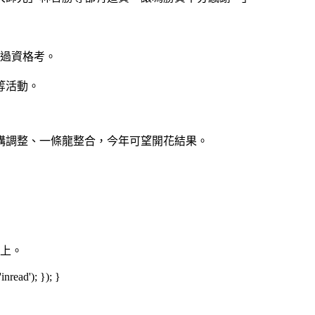
通過資格考。
等活動。
構調整、一條龍整合，今年可望開花結果。
以上。
read'); }); }