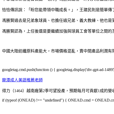
恰恰傳訊說：「盼您能帶領中職成長。」，王建民則是簡單傳
馮勝賢過去是兄弟象球員、也擔任過兄弟、義大教練、他也是
馮勝賢認為，上任後還是要繼續加強與球員工會等單位之間的
中國大陸紡纖原料產能大，市場價格混亂，賣中間產品利潤有
googletag.cmd.push(function () { googletag.display('div-gpt-ad-1489
龍潭成人美語推薦老師
得力（1464）越南廠第2季可望投產，預期每月可貢獻1成的營
if (typeof (ONEAD) !== "undefined") { ONEAD.cmd = ONEAD.cmd || 