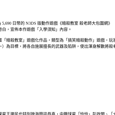
價均為 5,690 日幣的 N3DS 版動作遊戲《暗殺教室 殺老師大包圍
旁白，宣佈本作遊戲「入學須知」內容。
氣漫畫「暗殺教室」遊戲化作品，類型為「搞笑暗殺動作」遊戲，
ー）為目標，將各自施展擅長的武器及陷阱，使出渾身解數將殺
球星王建民也特別跨海簡訊恭喜，中職球星「恰恰」彭政閔、「