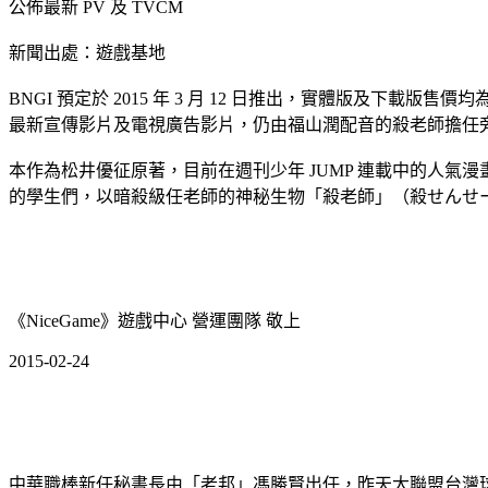
公佈最新 PV 及 TVCM
新聞出處：遊戲基地
BNGI 預定於 2015 年 3 月 12 日推出，實體版及下載版售
最新宣傳影片及電視廣告影片，仍由福山潤配音的殺老師擔任
本作為松井優征原著，目前在週刊少年 JUMP 連載中的人
的學生們，以暗殺級任老師的神秘生物「殺老師」（殺せんせ
《NiceGame》遊戲中心 營運團隊 敬上
2015-02-24
中華職棒新任秘書長由「老邦」馮勝賢出任，昨天大聯盟台灣