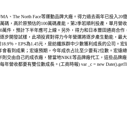
MA、The North Face等運動品牌大廠。得力過去兩年已
碼，高於原預估的100萬碼產能，第2季若順利投產，單月營收可望
20萬件，預計下半年應可上線。另外，得力和日本豐田通商合作
已逐步開發試樣，此項投資對得力今年營運將逐步產生動能，最大
8.9％，EPS為1.45元，是紡纖族群中少數獲利成長的公司。
年會看到成果；宏遠預期，今年成衣占比至少要有2位數。宏遠
則交由自己的成衣廠，替當地NIKE等品牌廠代工，這些品牌
(工商時報) var _c = new Date().getTime(); docu