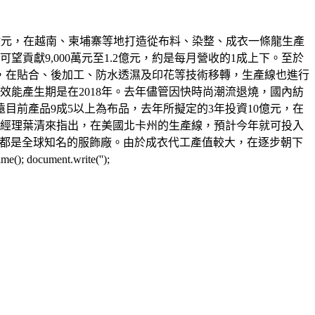
投入20億元，在越南、柬埔寨等地打造從布料、染整、成衣一條龍生產
貢獻9,000萬元至1.2億元，約是每月營收的1成上下。至於
，在貼合、後加工、防水透濕及印花等技術移轉，生產線也進行
效能產生期是在2018年。去年儘管因快時尚潮流退燒，國內紡
宏遠目前產品9成5以上為布品，去年所擬定的3年投資10億元，在
總經理葉清來指出，在美國北卡州的生產線，預計今年就可投入
廠都是全球知名的服飾廠。由於成衣代工產值較大，在逐步朝下
ment.write('');