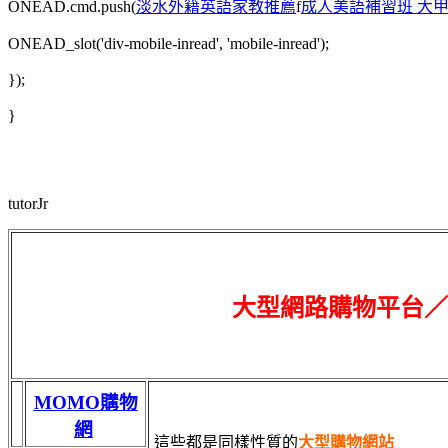
ONEAD.cmd.push(
淡水外籍英語家教推薦
f
成人美語補習班 大
ONEAD_slot('div-mobile-inread', 'mobile-inread');
});
}
tutorJr
大型網路購物平台／
MOMO購物
網
這些都是同樣性質的
大型購物網站