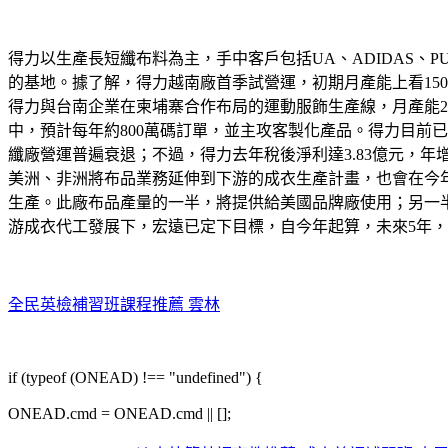
得力以生產長短纖布料為主，手中客戶包括UA、ADIDAS、PU
的基地。據了解，得力越南廠首季試營運，初期月產能上看150萬
得力與台南企業在柬埔寨合作布局的運動服飾生產線，月產能
中，預計每年約800萬碼訂單，並主攻客製化產品。得力目前
纖廠營運普遍衰退；不過，得力去年稅後淨利達3.83億元，年增1
美洲、非洲將布品業務延伸到下游的成衣生產計畫，也會在今
生產。此廠布品產量的一半，將提供給美國品牌廠使用；另一半
游成衣代工發展下，宏遠已定下目標，自今年起算，未來5年，每年營收都要有雙位數成長。
全民英檢補習班課程推薦 雲林
if (typeof (ONEAD) !== "undefined") {
ONEAD.cmd = ONEAD.cmd || [];