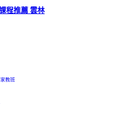
課程推薦 雲林
文家教班
程