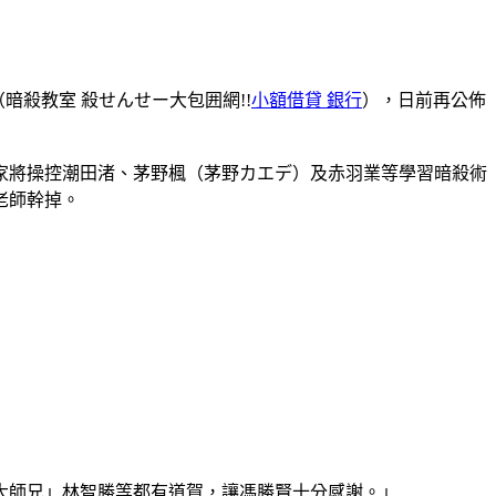
網》（暗殺教室 殺せんせー大包囲網!!
小額借貸 銀行
），日前再公佈
玩家將操控潮田渚、茅野楓（茅野カエデ）及赤羽業等學習暗殺術
老師幹掉。
大師兄」林智勝等都有道賀，讓馮勝賢十分感謝。」