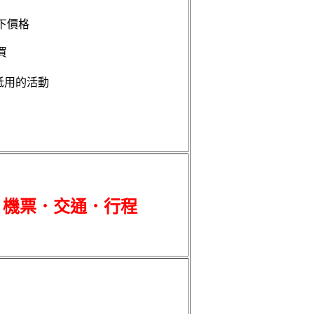
下價格
買
抵用的活動
．機票．交通．行程