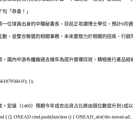
了句「恭喜！」
第一位球員出身的中職秘書長，目前正攻讀博士學位，預計9月
互動，並整合聯盟的相關事務，未來要致力於相關的招商、行銷
限，國內中游布纖廠過去幾年為提升營運綜效，積極進行產品結
561879560-0'); });
收。宏遠（1460）預期今年成衣出貨占比將由個位數提升到1成
[]; ONEAD.cmd.push(function () { ONEAD_slot('div-inread-ad', 'in