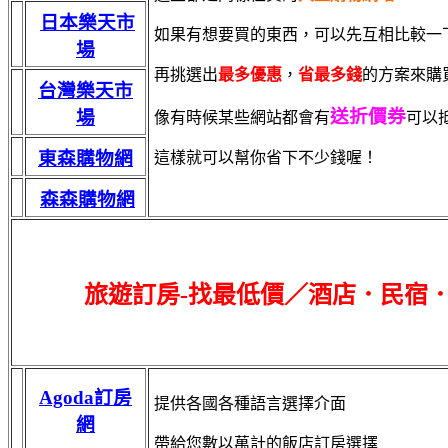
日本樂天市
如果有想要買的東西，可以先互相比較一
場
再挑選出
最多優惠
，
省最多錢
的方案來購
台灣樂天市
送折價券
場
像有時候某些網站都會有
可以
東森購物網
這樣就可以幫你省下不少錢喔！
森森購物網
旅遊訂房-找最低價／酒店．民宿
Agoda訂房
提供各國各種語言選擇介面
網
帶給您數以萬計的飯店訂房選擇