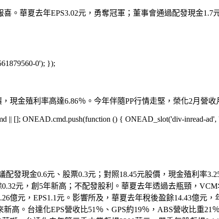
報喜。華夏去年EPS3.02元，勇奪冠軍；董事會通過配發現金1.7
561879560-0'); });
價，現金殖利率高達6.86％。今年伴隨PP行情走堅，榮化2月營收月增1
[]; ONEAD.cmd.push(function () { ONEAD_slot('div-inread-ad', 'in
決議配發現金0.6元、股票0.3元；對照18.45元股價，現金殖利率
0.32元，創5年新高；不配發股利。華夏去年透過去瓶頸，VCM年
，EPS1.1元。影響所及，華夏去年稅後盈餘14.43億元，年增87
來新高。台達化EPS營收比51％、GPS約19％，ABS營收比重21