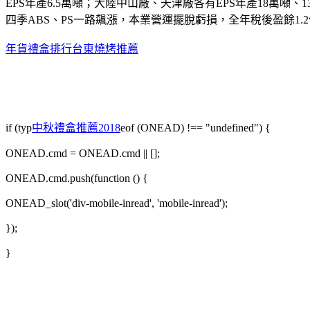
EPS年產6.5萬噸；大陸中山廠、天津廠各有EPS年產18萬噸、
四季ABS、PS一路飆漲，本業營運擺脫虧損，全年稅後盈餘1.2億元，每股盈餘0.37
年貨禮盒排行
台東燒烤推薦
if (typ
中秋禮盒推薦2018
eof (ONEAD) !== "undefined") {
ONEAD.cmd = ONEAD.cmd || [];
ONEAD.cmd.push(function () {
ONEAD_slot('div-mobile-inread', 'mobile-inread');
});
}