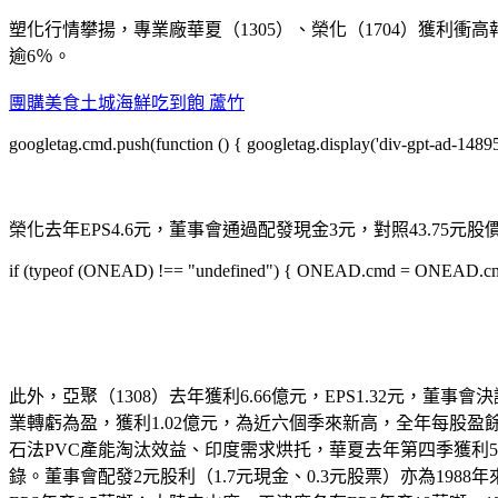
塑化行情攀揚，專業廠華夏（1305）、榮化（1704）獲利衝高
逾6％。
團購美食土城
海鮮吃到飽 蘆竹
googletag.cmd.push(function () { googletag.display('div-gpt-ad-1489
榮化去年EPS4.6元，董事會通過配發現金3元，對照43.75元股
if (typeof (ONEAD) !== "undefined") { ONEAD.cmd = ONEAD.cmd || 
此外，亞聚（1308）去年獲利6.66億元，EPS1.32元，董事會
業轉虧為盈，獲利1.02億元，為近六個季來新高，全年每股盈餘
石法PVC產能淘汰效益、印度需求烘托，華夏去年第四季獲利5.26億元
錄。董事會配發2元股利（1.7元現金、0.3元股票）亦為1988年