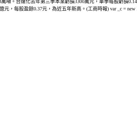
13萬噸。台達化去年第三季本業虧損3300萬元，單季每股虧損0.1
元，為近五年新高。(工商時報) var _c = new Date().getTime