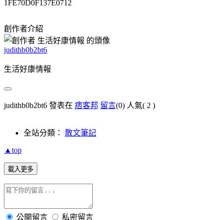
1FE70D0F137E0712
創作者介紹
judithb0b2bt6
生活好康情報
judithb0b2bt6 發表在
痞客邦
留言
(0)
人氣(
2
)
全站分類：
散文筆記
▲top
載入更多
公開留言
私密留言