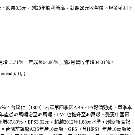
元、股票0.3元，創28年股利新高。對照28元收盤價，現金殖利率
3.71％，年成長64.86％；前2月營收年增34.01％。
read'); }); }
3.25％。台達化（1309）去年第四季因ABS、PS報價勁揚，單季本
產從42萬噸增至45萬噸，PVC也推升至40萬噸。受惠中國電
.89％，EPS3.02元，超越2012年1.88元水準，刷新新高記
％。台灣前鎮廠ABS年產10萬噸、GPS（含HIPS）年產10萬噸及