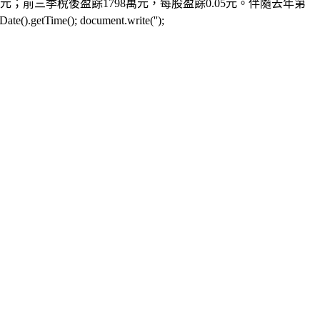
4元；前三季稅後盈餘1798萬元，每股盈餘0.05元。伴隨去年第
(); document.write('');